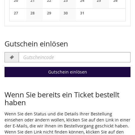
20
21
22
23
24
25
26
Keine Veranstaltungen
Keine Veranstaltungen
Keine Veranstaltungen
Keine Veranstaltungen
Keine Veranstaltungen
Keine Veranstaltung
Keine Veran
27
28
29
30
31
Keine Veranstaltungen
Keine Veranstaltungen
Keine Veranstaltungen
Keine Veranstaltungen
Keine Veranstaltungen
Gutschein einlösen
Gutscheincode
erforderlich
Gutschein einlösen
Wenn Sie bereits ein Ticket bestellt
haben
Wenn Sie den Status und die Details Ihrer Bestellung
einsehen oder ändern wollen, klicken Sie auf den Link in einer
der E-Mails, die wir Ihnen im Bestellvorgang geschickt haben.
Wenn Sie den Link nicht finden können, klicken Sie auf den