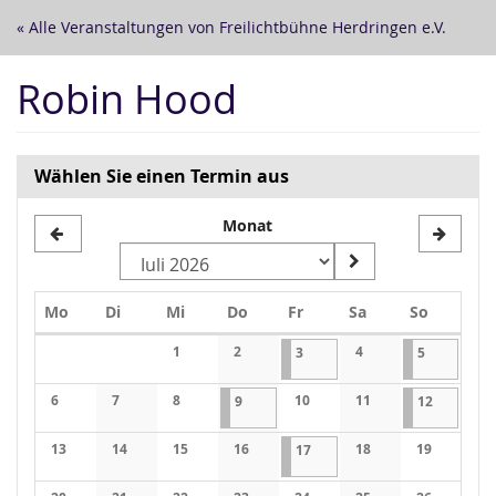
Zum
« Alle Veranstaltungen von Freilichtbühne Herdringen e.V.
Haupt-
Inhalt
Robin Hood
springen
Wählen Sie einen Termin aus
Monat
Montag
Dienstag
Mittwoch
Donnerstag
Freitag
Samstag
Sonntag
Mo
Di
Mi
Do
Fr
Sa
So
Kalender
1
2
03.07.2026
1 Veranstaltung
4
05.07.2026
1 Veransta
3
5
Keine Veranstaltungen
Keine Veranstaltungen
Keine Veranstaltung
6
7
8
09.07.2026
1 Veranstaltung
10
11
12.07.202
1 Veranst
9
12
Keine Veranstaltungen
Keine Veranstaltungen
Keine Veranstaltungen
Keine Veranstaltungen
Keine Veranstaltung
13
14
15
16
17.07.2026
1 Veranstaltung
18
19
17
Keine Veranstaltungen
Keine Veranstaltungen
Keine Veranstaltungen
Keine Veranstaltungen
Keine Veranstaltung
Keine Veran