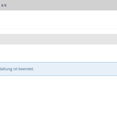
e.V.
altung ist beendet.