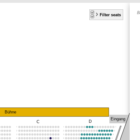
A
B
S