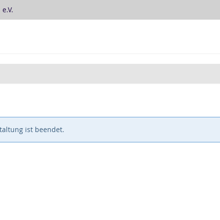
e.V.
altung ist beendet.